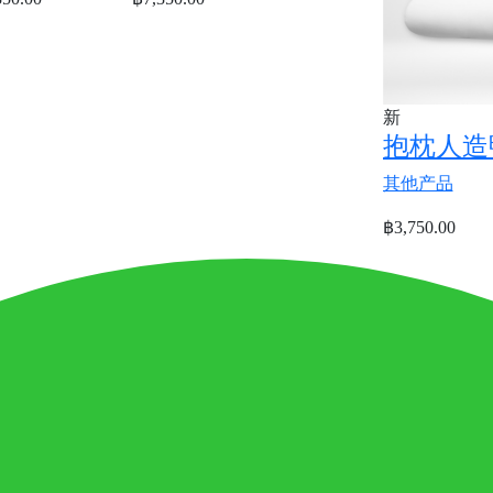
新
抱枕人造
其他产品
฿3,750.00