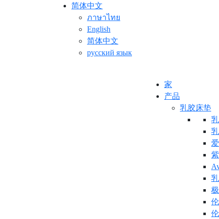
简体中文
ภาษาไทย
English
简体中文
русский язык
家
产品
乳胶床垫
乳
乳
爱
紫
A
乳
极
伦
伦