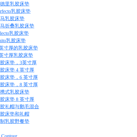
德里乳胶床垫
erfecto乳胶床垫
马乳胶床垫
马折叠乳胶床垫
electo乳胶床垫
nito乳胶床垫
 英寸厚的乳胶床垫
 英寸厚乳胶床垫
胶床垫，3英寸厚
胶床垫 4 英寸厚
胶床垫，6 英寸厚
胶床垫，8 英寸厚
携式乳胶床垫
胶床垫 8 英寸厚
胶礼帽与鹅毛混合
胶床垫和礼帽
制乳胶野餐垫
ontour