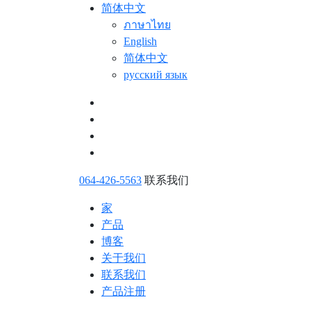
简体中文
ภาษาไทย
English
简体中文
русский язык
064-426-5563
联系我们
家
产品
博客
关于我们
联系我们
产品注册