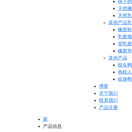
毯子的
天然橡
天然乳
其他产品乳
橡胶鞋
乳胶颈
背乳胶
橡胶垫
其他产品
枕头鸭
抱枕人
枕身鸭
博客
关于我们
联系我们
产品注册
家
产品信息