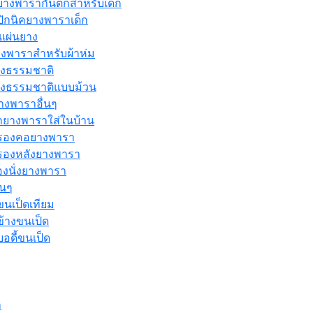
างพารากันตกสำหรับเด็ก
ปิกนิคยางพาราเด็ก
ะแผ่นยาง
งพาราสำหรับผ้าห่ม
างธรรมชาติ
างธรรมชาติแบบม้วน
างพาราอื่นๆ
ายางพาราใส่ในบ้าน
รองคอยางพารา
องหลังยางพารา
งนั่งยางพารา
่นๆ
นเป็ดเทียม
้างขนเป็ด
ดี้ขนเป็ด
า