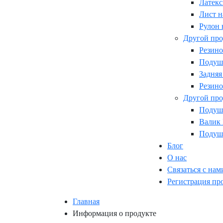
Латекс
Лист н
Рулон 
Другой про
Резино
Подушк
Задняя
Резино
Другой про
Подушк
Валик
Подушк
Блог
О нас
Связаться с нам
Регистрация пр
Главная
Информация о продукте