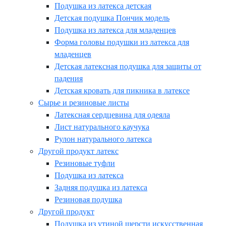
Подушка из латекса детская
Детская подушка Пончик модель
Подушка из латекса для младенцев
Форма головы подушки из латекса для
младенцев
Детская латексная подушка для защиты от
падения
Детская кровать для пикника в латексе
Сырье и резиновые листы
Латексная сердцевина для одеяла
Лист натурального каучука
Рулон натурального латекса
Другой продукт латекс
Резиновые туфли
Подушка из латекса
Задняя подушка из латекса
Резиновая подушка
Другой продукт
Подушка из утиной шерсти искусственная