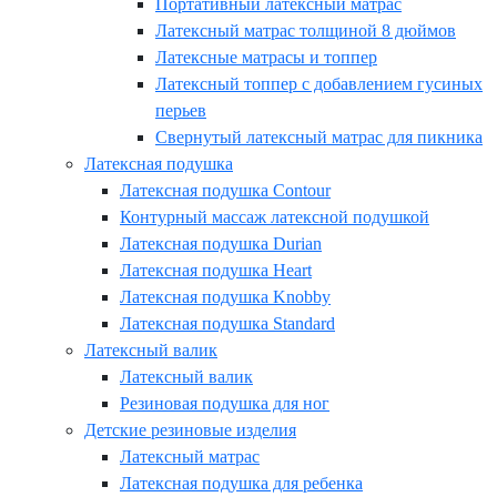
Портативный латексный матрас
Латексный матрас толщиной 8 дюймов
Латексные матрасы и топпер
Латексный топпер с добавлением гусиных
перьев
Свернутый латексный матрас для пикника
Латексная подушка
Латексная подушка Contour
Контурный массаж латексной подушкой
Латексная подушка Durian
Латексная подушка Heart
Латексная подушка Knobby
Латексная подушка Standard
Латексный валик
Латексный валик
Резиновая подушка для ног
Детские резиновые изделия
Латексный матрас
Латексная подушка для ребенка