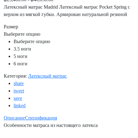
Латексный матрас Madrid Латексный матрас Pocket Spring с
верхом из мягкой губки. Армирован натуральной резиной
Размер
Выберите опцию
Выберите опцию
3.5 ноги
5 ноги
6 ноги
Категория:
Латексный матрас
share
tweet
save
linked
Описание
Спецификация
Особенности матраса из настоящего латекса