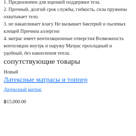
1. Предназначен для хорошей поддержки тела.
2. Прочный, долгий срок службы, гибкость, сила пружины
охватывает тело.
3. не накапливает влагу Не вызывает бактерий и пылевых
клещей Причина аллергии
4. матрас имеет вентиляционные отверстия Возможность
вентиляции внутрь и наружу Матрас прохладный и
удобный, без накопления тепла.
сопутствующие товары
Новый
Латексные матрасы и топпер
Латексный матрас
฿15,000.00