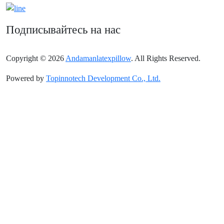
Подписывайтесь на нас
Copyright ©
2026
Andamanlatexpillow
. All Rights Reserved.
Powered by
Topinnotech Development Co., Ltd.